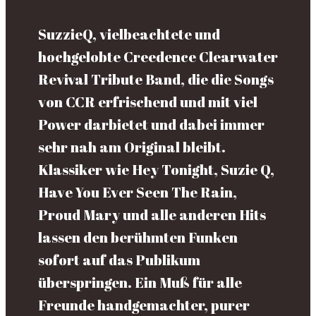
SuzzieQ, vielbeachtete und
hochgelobte Creedence Clearwater
Revival Tribute Band, die die Songs
von CCR erfrischend und mit viel
Power darbietet und dabei immer
sehr nah am Original bleibt.
Klassiker wie Hey Tonight, Suzie Q,
Have You Ever Seen The Rain,
Proud Mary und alle anderen Hits
lassen den berühmten Funken
sofort auf das Publikum
überspringen. Ein Muß für alle
Freunde handgemachter, purer