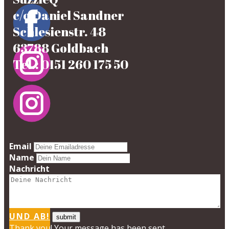
c/o Daniel Sandner
Schlesienstr. 48
63788 Goldbach
Tel.: 0151 260 175 50
Email
Name
Nachricht
UND AB!
Thank you! Your message has been sent.